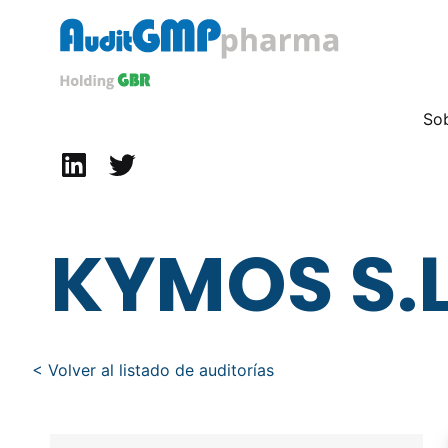
AuditGMP
Servicios de auditorías y certificación de cumplimiento GMP a la Industria Farmacéutica
So
Linkedin
Twitter
KYMOS S.L
< Volver al listado de auditorías