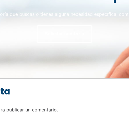
toría que buscas o tienes alguna necesidad específica, con
Solicitar auditoría
sta
ra publicar un comentario.