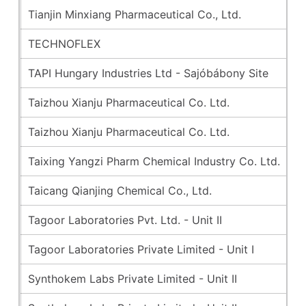
Tianjin Minxiang Pharmaceutical Co., Ltd.
se
TECHNOFLEX
se
TAPI Hungary Industries Ltd - Sajóbábony Site
di
Taizhou Xianju Pharmaceutical Co. Ltd.
n
Taizhou Xianju Pharmaceutical Co. Ltd.
2
Taixing Yangzi Pharm Chemical Industry Co. Ltd.
a
Taicang Qianjing Chemical Co., Ltd.
oc
Tagoor Laboratories Pvt. Ltd. - Unit II
m
Tagoor Laboratories Private Limited - Unit I
2
Synthokem Labs Private Limited - Unit II
a