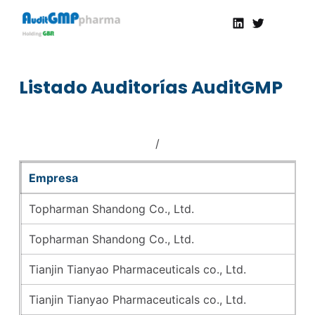
Linkedin
Twitter
AuditGMP
Servicios de auditorías y certificación de cumplimiento GMP a la Industria Farmacéutica
Listado Auditorías AuditGMP
Empresa
A
Topharman Shandong Co., Ltd.
se
Topharman Shandong Co., Ltd.
se
Tianjin Tianyao Pharmaceuticals co., Ltd.
di
Tianjin Tianyao Pharmaceuticals co., Ltd.
2