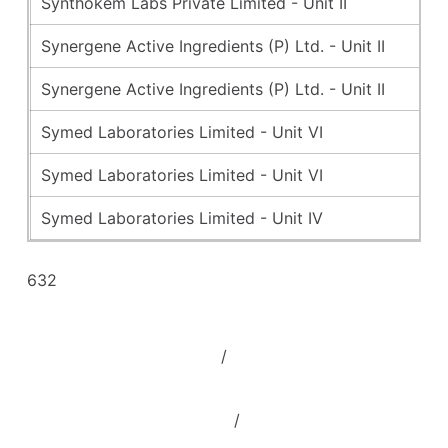
Synthokem Labs Private Limited - Unit II
2
Synergene Active Ingredients (P) Ltd. - Unit II
se
Synergene Active Ingredients (P) Ltd. - Unit II
2
Symed Laboratories Limited - Unit VI
fe
Symed Laboratories Limited - Unit VI
2
Symed Laboratories Limited - Unit IV
oc
632
Skip back to main navigation